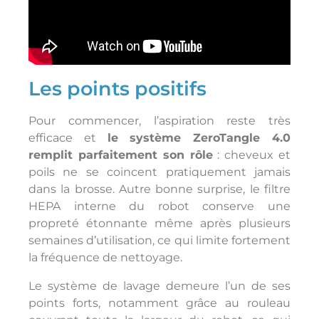
Les points positifs
Pour commencer, l’aspiration reste très
efficace et
le système ZeroTangle 4.0
remplit parfaitement son rôle
: cheveux et
poils ne se coincent pratiquement jamais
dans la brosse. Autre bonne surprise, le filtre
HEPA interne du robot conserve une
propreté étonnante même après plusieurs
semaines d’utilisation, ce qui limite fortement
la fréquence de nettoyage.
Le système de lavage demeure l’un de ses
points forts, notamment grâce au rouleau