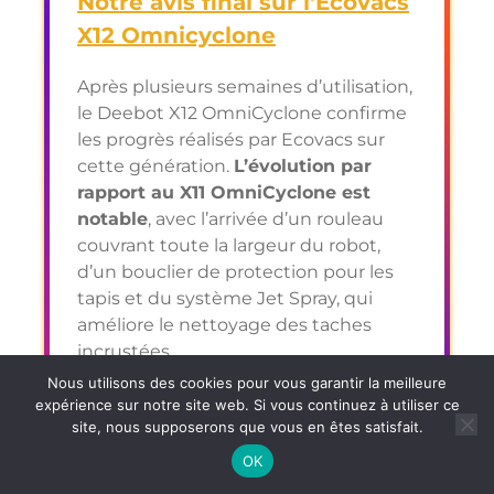
Notre avis final sur l'Ecovacs
X12 Omnicyclone
Après plusieurs semaines d’utilisation,
le Deebot X12 OmniCyclone confirme
les progrès réalisés par Ecovacs sur
cette génération.
L’évolution par
rapport au X11 OmniCyclone est
notable
, avec l’arrivée d’un rouleau
couvrant toute la largeur du robot,
d’un bouclier de protection pour les
tapis et du système Jet Spray, qui
améliore le nettoyage des taches
incrustées.
Nous utilisons des cookies pour vous garantir la meilleure
Le système Power Boost franchit
expérience sur notre site web. Si vous continuez à utiliser ce
également un cap en matière
site, nous supposerons que vous en êtes satisfait.
d’autonomie. Son fonctionnement
OK
permet de repousser les limites
Voir l'offre de l'Ecovacs X12 OmniCyclone